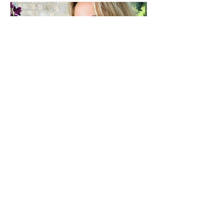
MAGA’cılar Kimlerdir Neden
Sevilmezler
MAGA "Make America Great Again"in
kısaltılmış halidir. Amerika'daki halkın
yarısı MAGA’cıdır. Diğer yarısını
Evrenselciler oluştururlar...